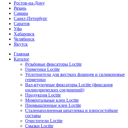
Ростов-на-Дону
Рязань
Самара
Санкт-Петербург
Саратов
Уфа
Хабаровск
Челябинск
Якутск
Главная
Каталог
Резьбовые фиксаторы Loctite
Герметики Loctite
Уплотнители для жестких фланцев и силиконовые
герметики
Вал-втулочные фиксаторы Loctite (фиксация
цилиндрических соединений)
Продукция Loctite
Моментальные клеи Loctite
Промышленные клеи Loctite
Сталенаполненная шпатлевка и износостойкие
составы
Очистители Loctite
Смазки Loctite