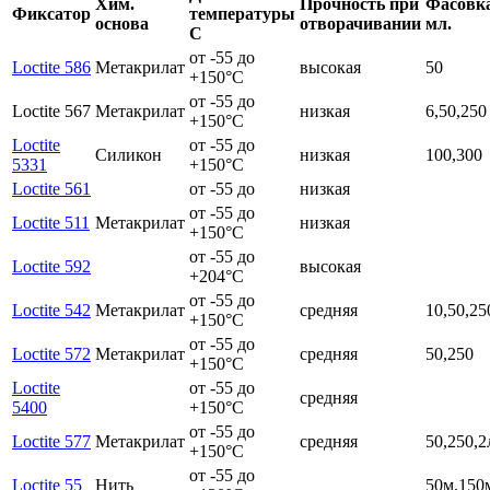
Хим.
Прочность при
Фасовк
Фиксатор
температуры
основа
отворачивании
мл.
С
от -55 до
Loctite 586
Метакрилат
высокая
50
+150°C
от -55 до
Loctite 567
Метакрилат
низкая
6,50,250
+150°C
Loctite
от -55 до
Силикон
низкая
100,300
5331
+150°C
Loctite 561
от -55 до
низкая
от -55 до
Loctite 511
Метакрилат
низкая
+150°C
от -55 до
Loctite 592
высокая
+204°C
от -55 до
Loctite 542
Метакрилат
средняя
10,50,25
+150°C
от -55 до
Loctite 572
Метакрилат
средняя
50,250
+150°C
Loctite
от -55 до
средняя
5400
+150°C
от -55 до
Loctite 577
Метакрилат
средняя
50,250,2
+150°C
от -55 до
Loctite 55
Нить
50м,150