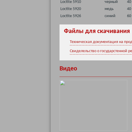
Loctite 5910
черный
40
Loctite 5920
медь
40
Loctite 5926
синий
60
Файлы для скачивания
Техническая документация на проду
Свиделельство о государстенной ре
Видео