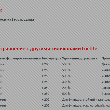
:
мая из 1 мл. продукта
 сравнение с другими силиконами Loctite:
емя формирования
пленки
Температура
Удлинение до разрыва
Прим
мин
+ 200
500 %
Для э
мин
+ 250
530 %
Унив
мин
+ 250
500 %
Унив
мин
+ 250
435 %
Унив
мин
+ 350
200 %
Само
мин
+ 350
500 %
Высо
 мин
+ 200
Для фланцев, стойкий к гликол
 мин
+ 200
Для фланцев, маслостойкий, м