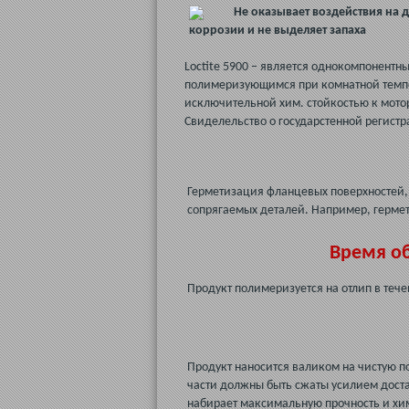
Не оказывает воздействия на 
коррозии и не выделяет запаха
Loctite 5900 – является однокомпонент
полимеризующимся при комнатной темпе
исключительной хим. стойкостью к мот
Свиделельство о государстенной регистр
Герметизация фланцевых поверхностей,
сопрягаемых деталей. Например, герме
Время об
Продукт полимеризуется на отлип в теч
Продукт наносится валиком на чистую п
части должны быть сжаты усилием дост
набирает максимальную прочность и хим