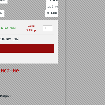
тура
+200°C
до 1мм
ли
30 мин.
Цена:
в наличии
3 994 р.
Снизим цену!
писание
изации)