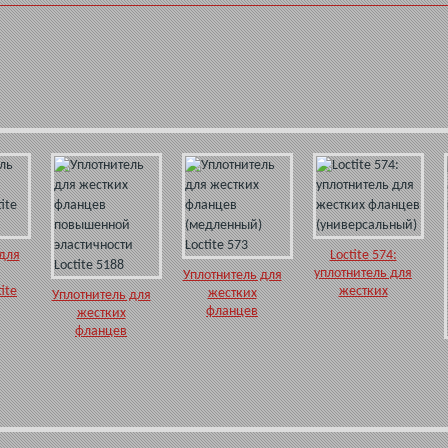
для
Loctite 574:
уплотнитель для
Уплотнитель для
ite
жестких
жестких
Уплотнитель для
фланцев
фланцев
жестких
(универсальный)
(медленный)
фланцев
Loctite 573
повышенной
эластичности
Loctite 5188