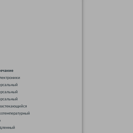
ечание
лектроники
ерсальный
ерсальный
ерсальный
растекающийся
котемпературный
ю
едленный