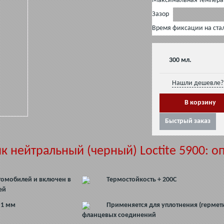
Максимальная темпера
Зазор
Время фиксации на ста
300 мл.
Нашли дешевле? 
Быстрый заказ
 нейтральный (черный) Loctite 5900: о
томобилей и включен в
Термостойкость + 200С
ей
 1 мм
Применяется для уплотнения (гермет
фланцевых соединений