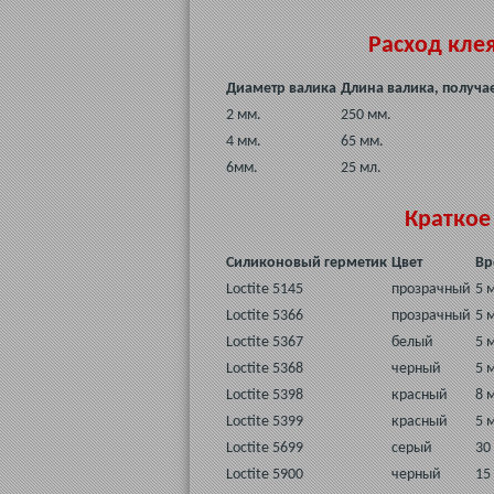
Расход клея
Диаметр валика
Длина валика, получае
2 мм.
250 мм.
4 мм.
65 мм.
6мм.
25 мл.
Краткое
Силиконовый герметик
Цвет
Вр
Loctite 5145
прозрачный
5 
Loctite 5366
прозрачный
5 
Loctite 5367
белый
5 
Loctite 5368
черный
5 
Loctite 5398
красный
8 
Loctite 5399
красный
5 
Loctite 5699
серый
30
Loctite 5900
черный
15