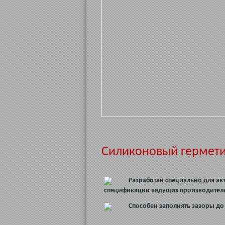
Силиконовый герметик
Разработан специально для ав
спецификации ведущих производител
Способен заполнять зазоры до