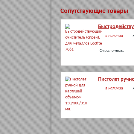
Сопутствующие товары
Быстродействую
в наличии
Очистители:
Пистолет ручн
в наличии