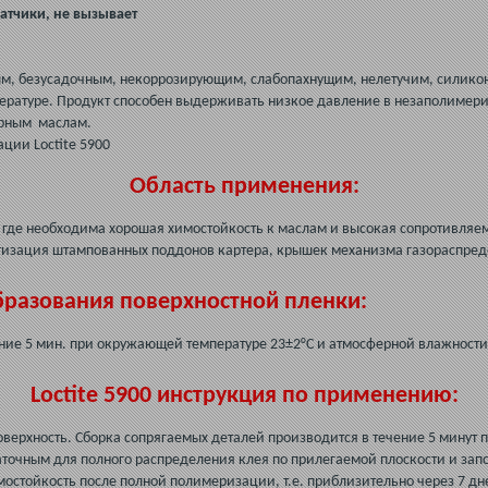
датчики, не вызывает
ным, безусадочным, некоррозирующим, слабопахнущим, нелетучим, силик
ратуре. Продукт способен выдерживать низкое давление в незаполимери
орным маслам.
ации Loctite 5900
Область применения:
 где необходима хорошая химостойкость к маслам и высокая сопротивля
тизация штампованных поддонов картера, крышек механизма газораспреде
разования поверхностной пленки:
ение 5 мин. при окружающей температуре 23±2°C и атмосферной влажности
Loctite 5900 инструкция по применению:
оверхность. Сборка сопрягаемых деталей производится в течение 5 минут 
аточным для полного распределения клея по прилегаемой плоскости и зап
остойкость после полной полимеризации, т.е. приблизительно через 7 дн