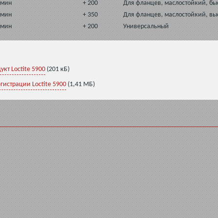
 мин
+ 200
Для фланцев, маслостойкий, бы
 мин
+ 350
Для фланцев, маслостойкий, в
 мин
+ 200
Универсальный
кт Loctite 5900
(201 кБ)
гистрации Loctite 5900
(1,41 МБ)