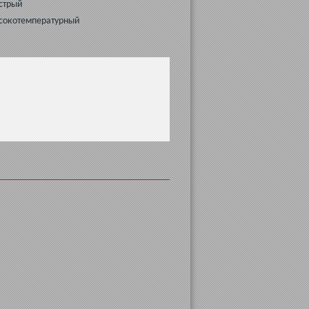
стрый
ысокотемпературный