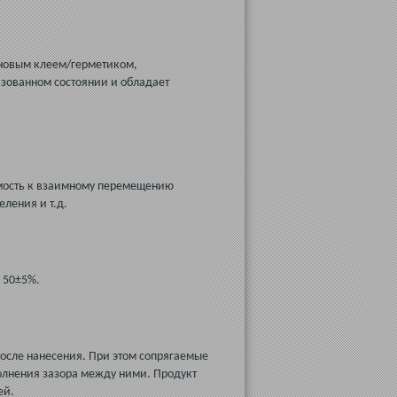
оновым клеем/герметиком,
зованном состоянии и обладает
емость к взаимному перемещению
ления и т.д.
 50±5%.
после нанесения. При этом сопрягаемые
олнения зазора между ними. Продукт
ей.