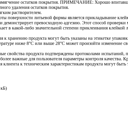
азмягчение остатков покрытия. ПРИМЕЧАНИЕ: Хорошо впитавший
лного удаления остатков покрытия.
ягким растворителем.
 поверхности литьевой формы является прикладывание клейкой
ти демонстрирует превосходную адгезию. Этот способ проверки
кает в какой-либо значительной степени приклеивания клейкой 
ия к хранению продукта могут быть указаны на этикетке упаковк
ературе ниже 8°C или выше 28°C может произойти изменение св
нные свойства продукта подтверждены протоколами испытаний, 
олее важные для пользователя параметры контроля качества. К
 клиента к техническим характеристикам продукта могут быть т
 кБ)