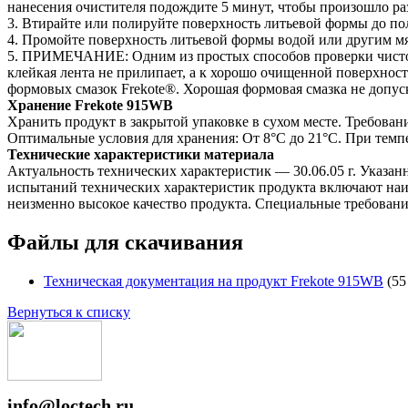
нанесения очистителя подождите 5 минут, чтобы произошло р
3. Втирайте или полируйте поверхность литьевой формы до по
4. Промойте поверхность литьевой формы водой или другим м
5. ПРИМЕЧАНИЕ: Одним из простых способов проверки чистоты
клейкая лента не прилипает, а к хорошо очищенной поверхнос
формовых смазок Frekote®. Хорошая формовая смазка не допус
Хранение Frekote 915WB
Хранить продукт в закрытой упаковке в сухом месте. Требован
Оптимальные условия для хранения: От 8°C до 21°C. При темп
Технические характеристики материала
Актуальность технических характеристик — 30.06.05 г. Указа
испытаний технических характеристик продукта включают наиб
неизменно высокое качество продукта. Специальные требования
Файлы для скачивания
Техническая документация на продукт Frekote 915WB
(55
Вернуться к списку
info@loctech.ru