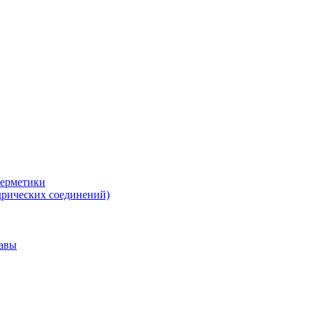
герметики
дрических соединений)
тавы