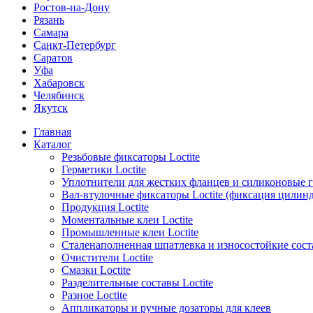
Ростов-на-Дону
Рязань
Самара
Санкт-Петербург
Саратов
Уфа
Хабаровск
Челябинск
Якутск
Главная
Каталог
Резьбовые фиксаторы Loctite
Герметики Loctite
Уплотнители для жестких фланцев и силиконовые 
Вал-втулочные фиксаторы Loctite (фиксация цилин
Продукция Loctite
Моментальные клеи Loctite
Промышленные клеи Loctite
Сталенаполненная шпатлевка и износостойкие сос
Очистители Loctite
Смазки Loctite
Разделительные составы Loctite
Разное Loctite
Аппликаторы и ручные дозаторы для клеев