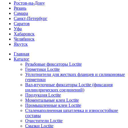
Ростов-на-Дону
Рязань
Самара
Санкт-Петербург
Саратов
Уфа
Хабаровск
Челябинск
Якутск
Главная
Каталог
Резьбовые фиксаторы Loctite
Герметики Loctite
Уплотнители для жестких фланцев и силиконовые
герметики
Вал-втулочные фиксаторы Loctite (фиксация
цилиндрических соединений)
Продукция Loctite
Моментальные клеи Loctite
Промышленные клеи Loctite
Сталенаполненная шпатлевка и износостойкие
составы
Очистители Loctite
Смазки Loctite