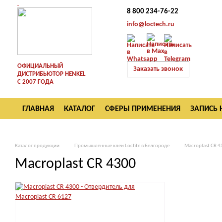
8 800 234-76-22
info@loctech.ru
ОФИЦИАЛЬНЫЙ
Заказать звонок
ДИСТРИБЬЮТОР HENKEL
С 2007 ГОДА
ГЛАВНАЯ
КАТАЛОГ
СФЕРЫ ПРИМЕНЕНИЯ
ЗАПИСЬ 
ВОЗВРАТ
Каталог продукции
Промышленные клеи Loctite в Белгороде
Macroplast CR 4
Macroplast CR 4300