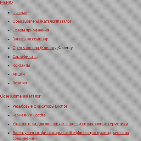
МЕНЮ
Главная
Open submenu (Каталог)
Каталог
Сферы применения
Запись на семинар
Open submenu (Клиенту)
Клиенту
Сертификаты
Контакты
Акции
Возврат
Close submenu
Каталог
Резьбовые фиксаторы Loctite
Герметики Loctite
Уплотнители для жестких фланцев и силиконовые герметики
Вал-втулочные фиксаторы Loctite (фиксация цилиндрических
соединений)