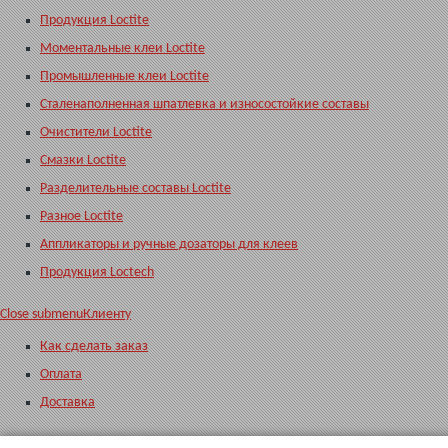
Продукция Loctite
Моментальные клеи Loctite
Промышленные клеи Loctite
Сталенаполненная шпатлевка и износостойкие составы
Очистители Loctite
Смазки Loctite
Разделительные составы Loctite
Разное Loctite
Аппликаторы и ручные дозаторы для клеев
Продукция Loctech
Close submenu
Клиенту
Как сделать заказ
Оплата
Доставка