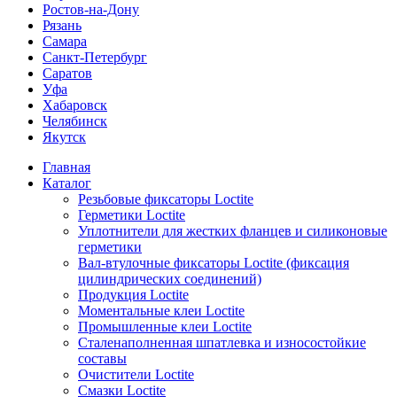
Ростов-на-Дону
Рязань
Самара
Санкт-Петербург
Саратов
Уфа
Хабаровск
Челябинск
Якутск
Главная
Каталог
Резьбовые фиксаторы Loctite
Герметики Loctite
Уплотнители для жестких фланцев и силиконовые
герметики
Вал-втулочные фиксаторы Loctite (фиксация
цилиндрических соединений)
Продукция Loctite
Моментальные клеи Loctite
Промышленные клеи Loctite
Сталенаполненная шпатлевка и износостойкие
составы
Очистители Loctite
Смазки Loctite