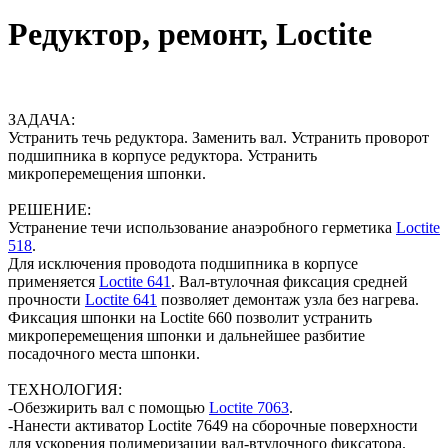
Редуктор, ремонт, Loctite
ЗАДАЧА:
Устранить течь редуктора. Заменить вал. Устранить проворот
подшипника в корпусе редуктора. Устранить
микроперемещения шпонки.
РЕШЕНИЕ:
Устранение течи использование анаэробного герметика
Loctite
518
.
Для исключения проводота подшипника в корпусе
применяется
Loctite 641
. Вал-втулочная фиксация средней
прочности
Loctite 641
позволяет демонтаж узла без нагрева.
Фиксация шпонки на Loctite 660 позволит устранить
микроперемещения шпонки и дальнейшее разбитие
посадочного места шпонки.
ТЕХНОЛОГИЯ:
-Обезжирить вал с помощью
Loctite 7063
.
-Нанести активатор Loctite 7649 на сборочные поверхности
для ускорения полимеризации вал-втулочного фиксатора.